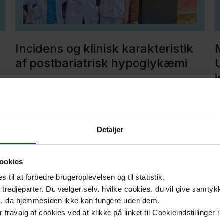
Incidens og klinisk karakteristik
af postbariatrisk hypoglykæmi
Læs om projektet her
L
Detaljer
ookies
til at forbedre brugeroplevelsen og til statistik.
tredjeparter. Du vælger selv, hvilke cookies, du vil give samtykk
s, da hjemmesiden ikke kan fungere uden dem.
ler fravalg af cookies ved at klikke på linket til Cookieindstilling