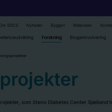
Gå til indhold
Om SDCS
Nyheder
Byggeri
Materialer
Konta
etenceudvikling
Forskning
Brugerinvolvering
kningsprojekter
projekter
projekter, som Steno Diabetes Center Sjælland 