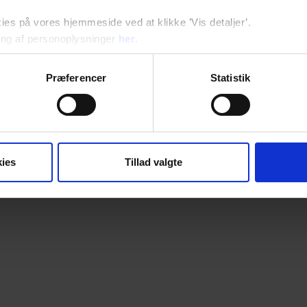
s på vores hjemmeside ved at klikke ’Vis detaljer’.
ng af personoplysninger
her
.
Præferencer
Statistik
ies
Tillad valgte