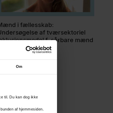
Mænd i fællesskab:
Undersøgelse af tværsektoriel
inklusionsmodel f. sårbare mænd
æs mere om projektet her
Om
e til. Du kan dog ikke
er i bunden af hjemmesiden.