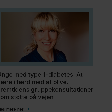
Unge med type 1-diabetes: At
være i færd med at blive.
Fremtidens gruppekonsultationer
som støtte på vejen
æs mere her