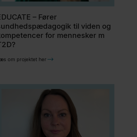
EDUCATE – Fører
sundhedspædagogik til viden og
kompetencer for mennesker m
T2D?
æs om projektet her