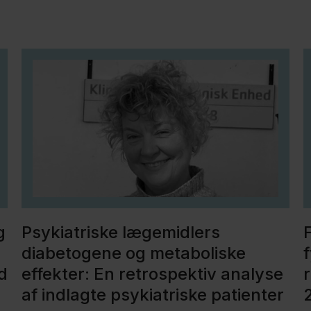
g
Psykiatriske lægemidlers
F
diabetogene og metaboliske
f
d
effekter: En retrospektiv analyse
r
af indlagte psykiatriske patienter