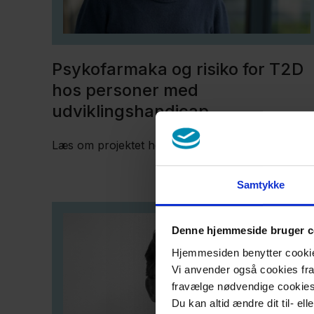
Psykofarmaka og risiko for T2D
hos personer med
udviklingshandicap
Læs om projektet her
Samtykke
Denne hjemmeside bruger c
Hjemmesiden benytter cookies 
Vi anvender også cookies fra 
fravælge nødvendige cookie
Du kan altid ændre dit til- el