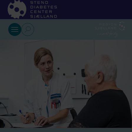
Gå til indhold
Vores
arbejde
Kompetenceudvikling
Forskning
Brugerinvolvering
Patienter