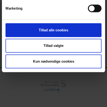
Marketing
Kommende
arrangementer for
Tillad alle cookies
borgere
Tillad valgte
Kun nødvendige cookies