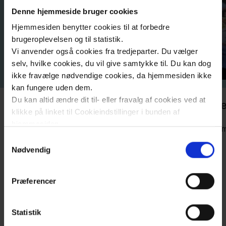
Denne hjemmeside bruger cookies
Hjemmesiden benytter cookies til at forbedre
brugeroplevelsen og til statistik.
Vi anvender også cookies fra tredjeparter. Du vælger
selv, hvilke cookies, du vil give samtykke til. Du kan dog
ikke fravælge nødvendige cookies, da hjemmesiden ikke
kan fungere uden dem.
Du kan altid ændre dit til- eller fravalg af cookies ved at
Diabetesbehandling på sygehuse
Vid
klikke på linket til Cookieindstillinger i bunden af
hjemmesiden.
Læs mere her
Læs m
Samtykkevalg
Læs mere om brugen af cookies på vores hjemmeside
Nødvendig
ved at klikke ’Vis detaljer’.
Læs mere om vores behandling af personoplysninger
Præferencer
her
.
Statistik