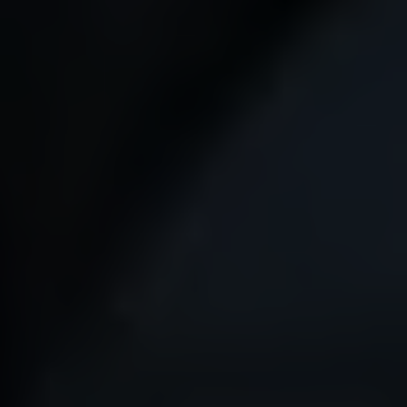
og
pårørende
Om
SDCS
Nyheder
Byggeri
Materialer
Kontakt