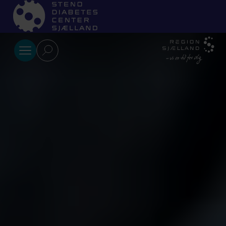
Gå til indhold
Vores
arbejde
Kompetenceudvikling
Forskning
Brugerinvolvering
Patienter