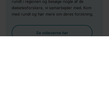
rundt i regionen og besøge nogle af de
diabetesforskere, vi samarbejder med. Kom
med rundt og hør mere om deres forskning.
Se videoerne her