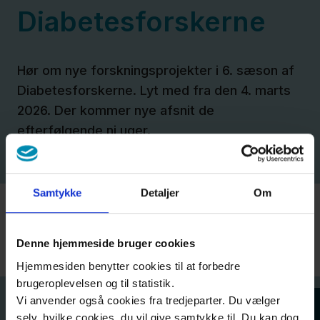
Diabetesforskerne
Diabetesforskerne
- sæson 3
Hør om nye forskningsprojekter i 6. sæson af
Diabetesforskerne. Lyt med fra den 4. marts
Diabetesforskerne
2026. Der kommer nye afsnit de
- sæson 2
efterfølgende ni uger.
Diabetesforskerne
Samtykke
Detaljer
Om
- sæson 1
Sæson 6
Denne hjemmeside bruger cookies
Om
Hjemmesiden benytter cookies til at forbedre
SDCS
brugeroplevelsen og til statistik.
Vi anvender også cookies fra tredjeparter. Du vælger
Nyheder
selv, hvilke cookies, du vil give samtykke til. Du kan dog