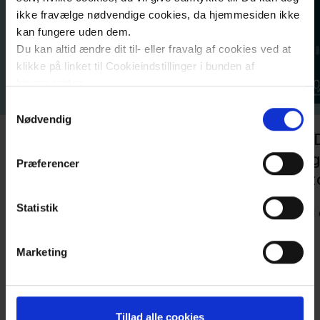
ikke fravælge nødvendige cookies, da hjemmesiden ikke
Byggeri
kan fungere uden dem.
Materialer
Du kan altid ændre dit til- eller fravalg af cookies ved at
klikke på linket til Cookieindstillinger i bunden af
Kontakt
hjemmesiden.
Samtykkevalg
Læs mere om brugen af cookies på vores hjemmeside
Nødvendig
ved at klikke ’Vis detaljer’.
1 - Tegnefilm giver børn med
2 - 
Læs mere om vores behandling af personoplysninger
type 1-diabetes en stemme i
væg
Præferencer
her
.
behandlingen
skiz
Statistik
Lyt til episoden her
Lyt ti
Marketing
Tillad alle cookies