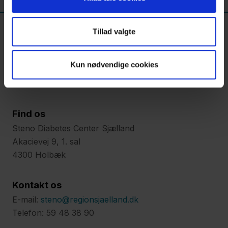
Tillad valgte
Kun nødvendige cookies
Find os
Steno Diabetes Center Sjælland
Akacievej 9, 1. sal
4300 Holbæk
Kontakt os
E-mail:
steno@regionsjaelland.dk
Telefon: 59 48 38 90