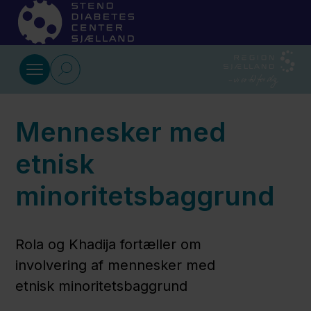
Gå til indhold
Videocases
Mennesker med
Fysisk
handicap
etnisk
minoritetsbaggrund
Udviklingshandicap
Rola og Khadija fortæller om
Psykisk
involvering af mennesker med
sygdom
etnisk minoritetsbaggrund
-