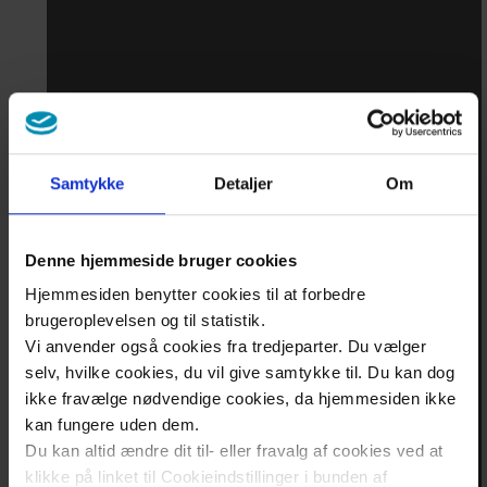
Deltager
med
multisygdom
Samtykke
Detaljer
Om
Mennesker
med
multisygdom
Denne hjemmeside bruger cookies
Hjemmesiden benytter cookies til at forbedre
brugeroplevelsen og til statistik.
Involvering
Vi anvender også cookies fra tredjeparter. Du vælger
af beboere
selv, hvilke cookies, du vil give samtykke til. Du kan dog
ikke fravælge nødvendige cookies, da hjemmesiden ikke
i et
kan fungere uden dem.
boligsocialt
Du kan altid ændre dit til- eller fravalg af cookies ved at
område
klikke på linket til Cookieindstillinger i bunden af