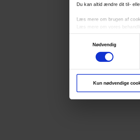
Du kan altid ændre dit til- el
Læs mere om brugen af cookie
Læs mere om vores behandli
Samtykkevalg
Nødvendig
Kun nødvendige cook