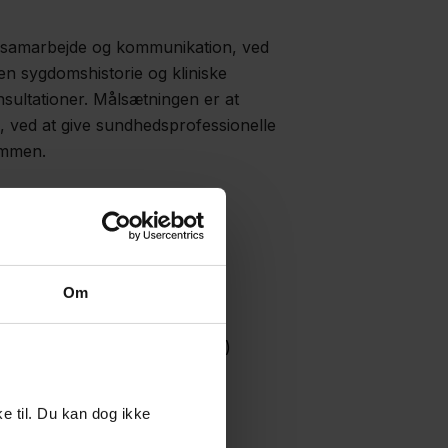
le samarbejde og kommunikation, ved
en sygdomshistorie og kliniske
nsultationer. Målsætningen er at
, ved at give sundhedsprofessionelle
ommen.
Om
r og fodterapeuter)
, rygestatus, vægt og blodtryk)
e til. Du kan dog ikke
pælskommune (sundhed.dk).