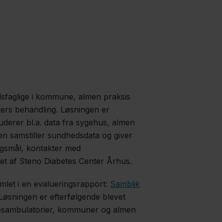
dsfaglige i kommune, almen praksis
ters behandling. Løsningen er
luderer bl.a. data fra sygehus, almen
en samstiller sundhedsdata og giver
ngsmål, kontakter med
et af Steno Diabetes Center Århus.
amlet i en evalueringsrapport:
Samblik
 Løsningen er efterfølgende blevet
betesambulatorier, kommuner og almen