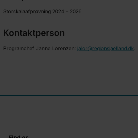
Storskalaafprøvning 2024 – 2026
Kontaktperson
Programchef Janne Lorenzen:
jalor@regionsjaelland.dk
.
Find os