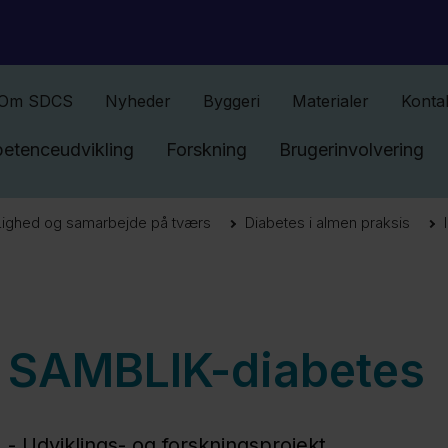
Gå til indhold
Om SDCS
Nyheder
Byggeri
Materialer
Konta
etenceudvikling
Forskning
Brugerinvolvering
Lighed og samarbejde på tværs
Diabetes i almen praksis
SAMBLIK-diabetes
- Udviklings- og forskningsprojekt