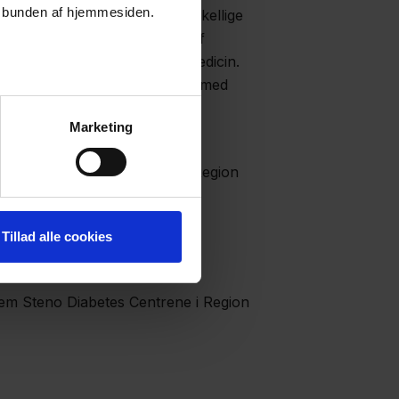
er i bunden af hjemmesiden.
r tid på at slå op i flere forskellige
erblik med en samlet visning af
gen mellem fx målinger og medicin.
 behandling – og for at sparre med
Marketing
er evaluering af første
.0, som afprøves i storskala i Region
Tillad alle cookies
em Steno Diabetes Centrene i Region