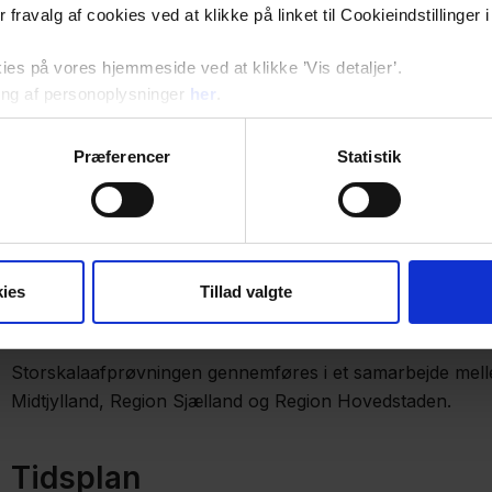
ler fravalg af cookies ved at klikke på linket til Cookieindstilling
Der er flere fordele ved systemet. De sundhedsfaglige spare
systemer, og giver mere tid patienten. De får et hurtigt ov
s på vores hjemmeside ved at klikke ’Vis detaljer’.
patientens forløb, behandling og aftaler – og sammenhæn
ng af personoplysninger
her
.
Dette giver et bedre grundlag for at vejlede patienten om
specialister fra diabetesambulatoriet.
Præferencer
Statistik
SAMBLIK er udviklet af Steno Diabetes Center Aarhus. Eft
pilotafprøvning i 2021 - 2022 er der udviklet en version 2
Midtjylland, Region Sjælland og Region Hovedstaden.
ies
Tillad valgte
Samarbejdspartnere
Storskalaafprøvningen gennemføres i et samarbejde mell
Midtjylland, Region Sjælland og Region Hovedstaden.
Tidsplan