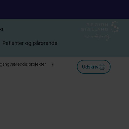
kt
Patienter og pårørende
Igangværende projekter
Udskriv