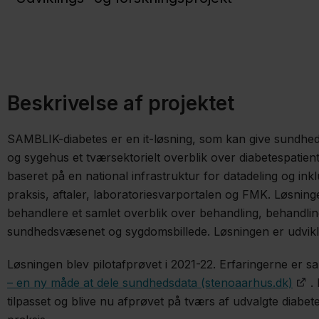
Beskrivelse af projektet
SAMBLIK-diabetes er en it-løsning, som kan give sundhe
og sygehus et tværsektorielt overblik over diabetespatien
baseret på en national infrastruktur for datadeling og ink
praksis, aftaler, laboratoriesvarportalen og FMK. Løsning
behandlere et samlet overblik over behandling, behandli
sundhedsvæsenet og sygdomsbillede. Løsningen er udvikl
Løsningen blev pilotafprøvet i 2021-22. Erfaringerne er s
– en ny måde at dele sundhedsdata (stenoaarhus.dk)
.
tilpasset og blive nu afprøvet på tværs af udvalgte dia