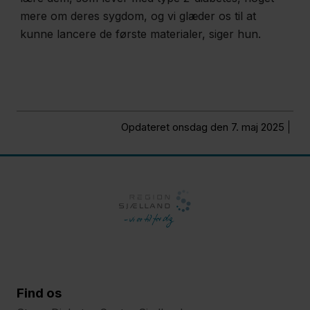
mere om deres sygdom, og vi glæder os til at
og
kunne lancere de første materialer, siger hun.
diabetes
13 -
Graviditetsdiabetes
Opdateret onsdag den 7. maj 2025
kan hænge
sammen med
udvikling af
alvorlige
sygdomme
Om
SDCS
Find os