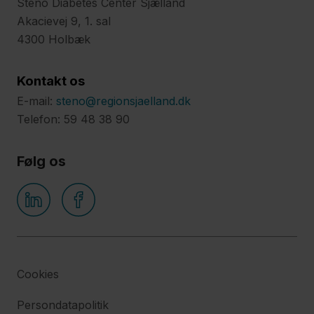
Steno Diabetes Center Sjælland
Nyheder
Akacievej 9, 1. sal
Byggeri
4300 Holbæk
Materialer
Kontakt os
Kontakt
E-mail:
steno@regionsjaelland.dk
Telefon: 59 48 38 90
Følg os
Cookies
Persondatapolitik