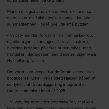
sundhedsenheder på Grønland.
Nerveskade
forværrer
Planen er også at udvikle en velcro-mand, som
nervefibre i
mennesker med diabetes kan møde i den lokale
sundhedsenhed – også ude i de små bygder.
hornhinden
- Velcro-manden forestiller en menneskekrop,
og alle organer kan tages af for at illustrere,
12 -
hvordan kroppen påvirkes af den måde, man
Samtaler
navigerer i dagligdagen med diabetes, siger Maja
skal
Hykkelbjerg Nielsen.
bryde
tabu om
Det varer ikke længe, før de første videoer skal
produceres. Maja Hykkelbjerg Nielsen håber, at
nedsat
det lykkes at få færdiggjort og integreret de
sexlyst
første materialer i løbet af 2025.
ved
psykisk
- Vi ved, der er et stort potentiale for, at vi kan
sygdom
lære dem, som lever med type 2-diabetes, noget