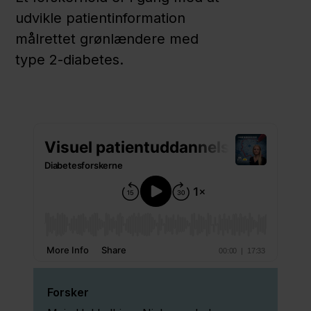
kropsopfattelse
udvikle patientinformation
skal hjælpe
målrettet grønlændere med
unge med
type 2-diabetes.
diabetes
3 - Visuel
patientuddannelse
skal hjælpe
grønlændere med
diabetes
4 - Kan
influenzavaccine
Forsker
hæmme