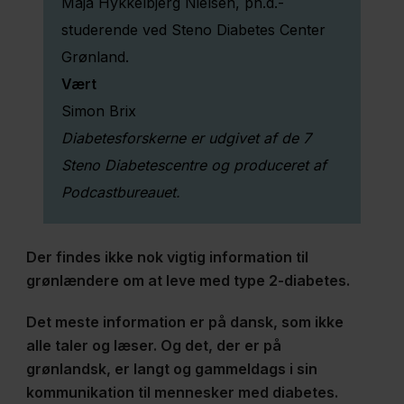
Maja Hykkelbjerg Nielsen, ph.d.-
udviklingen af
studerende ved Steno Diabetes Center
type 1-diabetes
Grønland.
hos børn og
Vært
unge?
Simon Brix
Diabetesforskerne er udgivet af de 7
5 -
Steno Diabetescentre og produceret af
Behandling af
Podcastbureauet.
nervesmerter
skal
Der findes ikke nok vigtig information til
skræddersyes
grønlændere om at leve med type 2-diabetes.
med kunstig
intelligens
Det meste information er på dansk, som ikke
alle taler og læser. Og det, der er på
grønlandsk, er langt og gammeldags i sin
6 -
kommunikation til mennesker med diabetes.