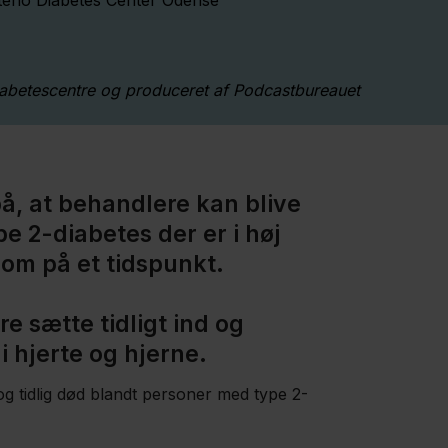
Steno Diabetes Center Odense
iabetescentre og produceret af Podcastbureauet
på, at behandlere kan blive
e 2-diabetes der er i høj
dom på et tidspunkt.
 sætte tidligt ind og
 hjerte og hjerne.
og tidlig død blandt personer med type 2-