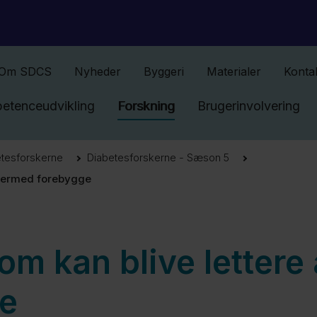
Gå til indhold
Om SDCS
Nyheder
Byggeri
Materialer
Konta
etenceudvikling
Forskning
Brugerinvolvering
etesforskerne
Diabetesforskerne - Sæson 5
g dermed forebygge
om kan blive lettere
e