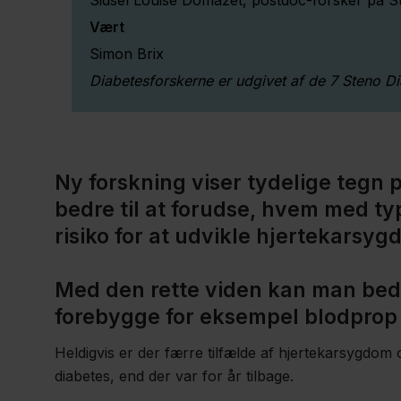
Sidsel Louise Domazet, postdoc-forsker på 
Vært
Simon Brix
Diabetesforskerne er udgivet af de 7 Steno D
Ny forskning viser tydelige tegn 
bedre til at forudse, hvem med typ
risiko for at udvikle hjertekarsyg
Med den rette viden kan man bedre
forebygge for eksempel blodprop i
Heldigvis er der færre tilfælde af hjertekarsygdom 
diabetes, end der var for år tilbage.