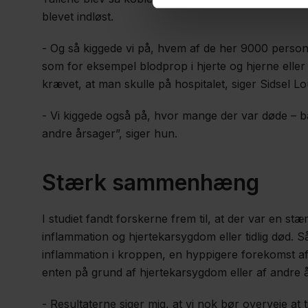
blevet indløst.
- Og så kiggede vi på, hvem af de her 9000 perso
som for eksempel blodprop i hjerte og hjerne eller 
krævet, at man skulle på hospitalet, siger Sidsel L
- Vi kiggede også på, hvor mange der var døde – 
andre årsager”, siger hun.
Stærk sammenhæng
I studiet fandt forskerne frem til, at der var en
inflammation og hjertekarsygdom eller tidlig død.
inflammation i kroppen, en hyppigere forekomst af 
enten på grund af hjertekarsygdom eller af andre 
- Resultaterne siger mig, at vi nok bør overveje at 