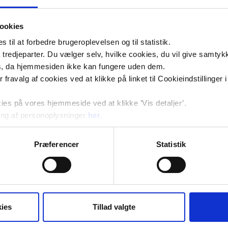
an kortvarig inflammation i kroppen. Når
nen.
ookies
oppen, og denne langvarige inflammation
til at forbedre brugeroplevelsen og til statistik.
tredjeparter. Du vælger selv, hvilke cookies, du vil give samtykk
s, da hjemmesiden ikke kan fungere uden dem.
 kroppen hænger sammen med en øget
ler fravalg af cookies ved at klikke på linket til Cookieindstilling
 Sidsel Louise Domazet.
s på vores hjemmeside ved at klikke ’Vis detaljer’.
ng af personoplysninger
her
.
Præferencer
Statistik
yserede blodprøver fra 9000 danskere med
 kronisk inflammation i kroppen omkring
ies
Tillad valgte
ospitalsindlæggelser og recepter, som er