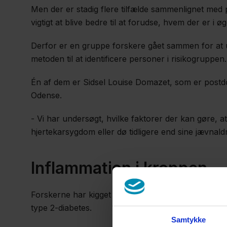
Men der er stadig flere tilfælde sammenlignet med 
vigtigt at blive bedre til at forudse, hvem der er i øge
Derfor er en gruppe forskere gået sammen for at
metoden til at identificere personer i risikogruppen.
Én af dem er Sidsel Louise Domazet, som er postd
Odense.
- Vi har undersøgt, hvilke faktorer der kan gøre, at 
hjertekarsygdom eller dø tidligere end sine jævnald
Inflammation i kroppen
Forskerne har kigget på nogle såkaldte inflammat
type 2-diabetes.
Samtykke