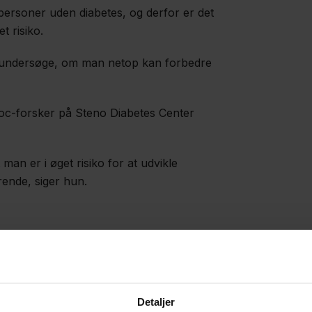
personer uden diabetes, og derfor er det
t risiko.
 undersøge, om man netop kan forbedre
oc-forsker på Steno Diabetes Center
man er i øget risiko for at udvikle
rende, siger hun.
ionsmarkører hos nydiagnosticerede med
Detaljer