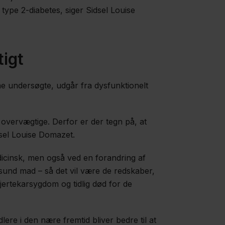
type 2-diabetes, siger Sidsel Louise
tigt
 undersøgte, udgår fra dysfunktionelt
 overvægtige. Derfor er der tegn på, at
dsel Louise Domazet.
dicinsk, men også ved en forandring af
 sund mad – så det vil være de redskaber,
jertekarsygdom og tidlig død for de
re i den nære fremtid bliver bedre til at