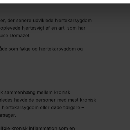
ner, der senere udviklede hjertekarsygdom
oplevede hjertesvigt af en art, som har
ouise Domazet.
både som følge og hjertekarsygdom og
 stærk sammenhæng mellem kronisk
 Således havde de personer med mest kronisk
hjertekarsygdom eller døde tidligere –
årsager.
tilføje kronisk inflammation som en