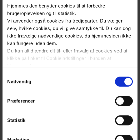
Hjemmesiden benytter cookies til at forbedre
DATO
brugeroplevelsen og til statistik.
torsdag den 26. marts 2026
Vi anvender også cookies fra tredjeparter. Du vælger
selv, hvilke cookies, du vil give samtykke til. Du kan dog
TID
ikke fravælge nødvendige cookies, da hjemmesiden ikke
Kl.
09:00
-
16:00
kan fungere uden dem.
Du kan altid ændre dit til- eller fravalg af cookies ved at
STED
klikke på linket til Cookieindstillinger i bunden af
Center for Uddannelse og Kompetence,
hjemmesiden.
Selandia Park 8, 4100 Ringsted
Samtykkevalg
Læs mere om brugen af cookies på vores hjemmeside
Nødvendig
Pris:
Gratis
ved at klikke ’Vis detaljer’.
Læs mere om vores behandling af personoplysninger
Præferencer
her
.
Statistik
Målgruppe
Marketing