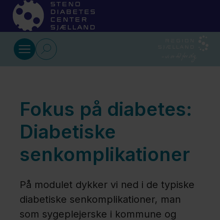
Gå til indhold
Vores
arbejde
Fokus på diabetes:
Kompetenceudvikling
Diabetiske
Forskning
senkomplikationer
Brugerinvolvering
På modulet dykker vi ned i de typiske
diabetiske senkomplikationer, man
Patienter
som sygeplejerske i kommune og