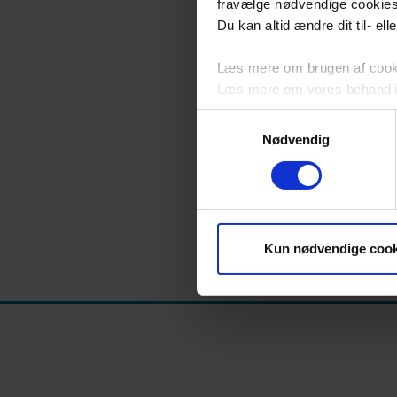
fravælge nødvendige cookie
Du kan altid ændre dit til- el
Læs mere om brugen af cookie
Læs mere om vores behandli
Målgruppe
Samtykkevalg
Statsautoriserede fodterapeu
Nødvendig
Tilmeld dig her
Kun nødvendige cook