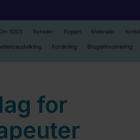
Gå til indhold
Om SDCS
Nyheder
Byggeri
Materialer
Konta
etenceudvikling
Forskning
Brugerinvolvering
ag for
apeuter