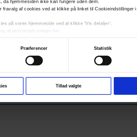
s, da hjemmesiden ikke kan fungere uden dem.
ler fravalg af cookies ved at klikke på linket til Cookieindstilling
s på vores hjemmeside ved at klikke ’Vis detaljer’.
ng af personoplysninger
her
.
ter med egen praksis i Region Sjælland
Præferencer
Statistik
ies
Tillad valgte